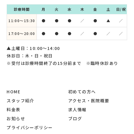
診療時間
月
火
水
木
金
土
日/祝
11:00～15:30
●
●
●
／
●
▲
／
17:00～20:00
●
●
●
／
●
／
／
▲土曜日：10:00～14:00
休診日：木・日・祝日
※受付は診療時間終了の15分前まで ※臨時休診あり
HOME
初めての方へ
スタッフ紹介
アクセス・医院概要
料金表
求人情報
お知らせ
ブログ
プライバシーポリシー